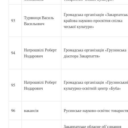
Громадська організація «Закарпатськ
Туряниця Василь
93
крайова науково-просвітня спілка
Васильович
чеської культури»
Натрошвілі Роберт
Громадська організація «Грузинська
94
Нодарович
діаспора Закарпаття»
Натрошвілі Роберт
Громадська організація «Грузинськи
95
Нодарович
культурно-освітній центр «Буба»
96
вакансія
Русинське науково-освітнє товарист
Закарпатське обласне об’єднання