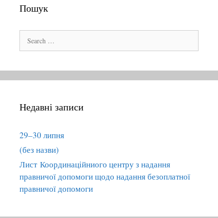
Пошук
S
e
a
r
c
h
Недавні записи
f
o
r
29–30 липня
:
(без назви)
Лист Координаційниого центру з надання
правничої допомоги щодо надання безоплатної
правничої допомоги