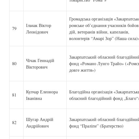
Громадська організація «Закарпатськ
Ільчак Віктор
ромське об’єднання учасників бойо
79
Леонідович
дій, ветеранів війни, капеланів,
волонтерів “Амарі Зор” (Наша сила)
Закарпатський обласний благодійни
Чічак Геннадій
80
фонд «Романо Лунго Трайо» («Ромс
Вікторович
довге життя»)
Кулчар Елеонора
Благодійна організація «Закарпатсь
81
Іванівна
обласний благодійний фонд „Благо“
Шугар Андрій
Закарпатський обласний благодійни
82
Андрійович
фонд “Праліпе” (Братерство)