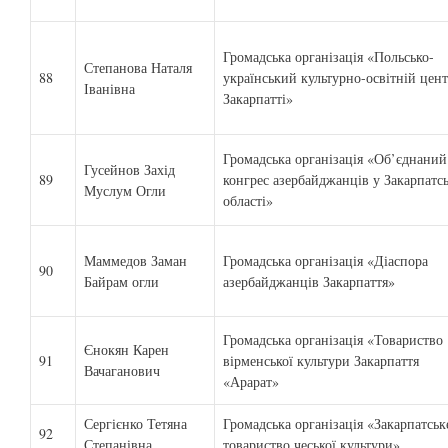
Громадська організація «Польсько-
Степанова Наталя
88
український культурно-освітній цент
Іванівна
Закарпатті»
Громадська організація «Об’єднаний
Гусейнов Захід
89
конгрес азербайджанців у Закарпатс
Муслум Огли
області»
Маммедов Заман
Громадська організація «Діаспора
90
Байрам огли
азербайджанців Закарпаття»
Громадська організація «Товариство
Єнокян Карен
91
вірменської культури Закарпаття
Вачаганович
«Арарат»
Сергієнко Тетяна
Громадська організація «Закарпатськ
92
Степанівна
товариство чеської культури»