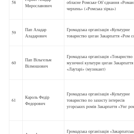
58
обласне Ромське Об’єднання «Роман
Мирославович
черхень» («Ромська зірка»)
Пап Аладар
Громадська організація «Культурне
59
Аладарович
товариство циган Закарпаття «Ром с
Громадська організація «Товариство
Пап Вільгельм
60
музичної культури циган Закарпаття
Вілмошович
«Лаутарі» (музикант)
Громадська організація «Культурне
Кароль Федір
61
товариство по захисту інтересів
Федорович
угорських ромів Закарпаття «Унг ро
Громадська організація «Закарпатськ