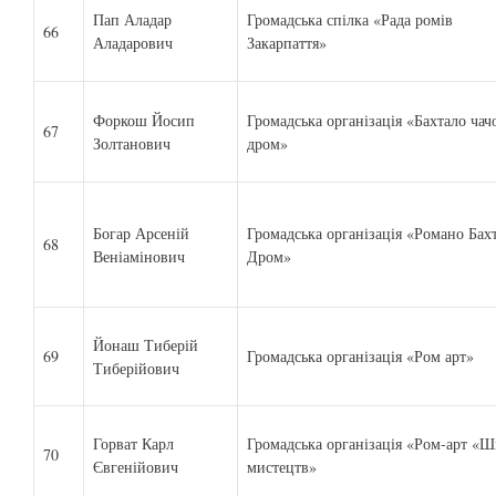
Пап Аладар
Громадська спілка «Рада ромів
66
Аладарович
Закарпаття»
Форкош Йосип
Громадська організація «Бахтало чач
67
Золтанович
дром»
Богар Арсеній
Громадська організація «Романо Бах
68
Веніамінович
Дром»
Йонаш Тиберій
69
Громадська організація «Ром арт»
Тиберійович
Горват Карл
Громадська організація «Ром-арт «Ш
70
Євгенійович
мистецтв»