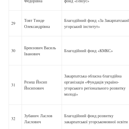
Федорівна
фонд «Геніус»
Товт Тинде
Благодійний фонд «За Закарпатськи
29
Олександрівна
угорський інститут»
Брензович Василь
30
Благодійний фонд «КМКС»
Іванович
Закарпатська обласна благодійна
Резеш Йосип
організація «Фундація україно-
31
Йосипович
угорського регіонального розвитку
молоді»
Зубанич Ласлов
Благодійний фонд розвитку
32
Ласлович
закарпатської угорськомовної освіти