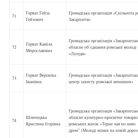
Горват Гейза
Громадська організація «Спільнота р
71
Гейзович
Закарпаття»
Громадська організація «Закарпатськ
Горват Каміла
72
обласне об’єднання ромської молоді
Мирославівна
«Лулудя»
Горват Вероніка
Громадська організація «Закарпатсь
73
Іванівна
центр захисту ромської меншини»
Громадська організація «Закарпатськ
Шлепецька
обласне культурно-просвітнє товари
74
Кристина Ігорівна
ромських жінок «Терне чая по нево
дром” (Молоді жінки на новій дороз