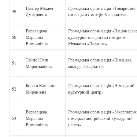
Пейтер Міхаел
Громадська організація «Товариство
49
Дмитрович
словацьких митців Закарпаття»
Варварцева
Громадська організація «Національн
50
Маріанна
культурне товариство німців м.
Вілмошівна
Мукачево «Паланок»
Тайпс Юлія
Громадська організація «Німецька
51
Мирославівна
молодь Закарпаття»
Бисага Катерина
Громадська організація «Німецький
52
Миронівна
культурний центр»
Варварцева
Громадська організація «Закарпатсь
53
Маріанна
німецько-австрійський культурний
Вілмошівна
центр»