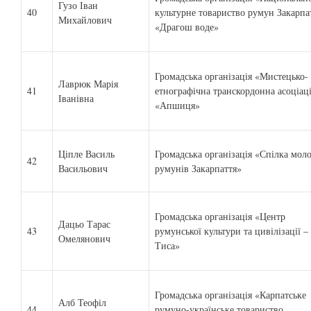
Гузо Іван
40
культурне товариство румун Закарпа
Михайлович
«Драгош воде»
Громадська організація «Мистецько-
Лаврюк Марія
41
етнографічна транскордонна асоціац
Іванівна
«Апшиця»
Ціпле Василь
Громадська організація «Спілка мол
42
Васильович
румунів Закарпаття»
Громадська організація «Центр
Дацьо Тарас
43
румунської культури та цивілізації –
Омелянович
Тиса»
Громадська організація «Карпатське
Алб Теофіл
44
румуно-українське товариство