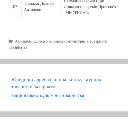
Громадська організація
Такаджи Дмитро
107
«Товариство греків Приазов’я
Антонович
“МЕОТИДА”»
C
Юридичні адреси національно-культурних товариств
Закарпаття
a
t
e
g
o
r
Юридичні адреси національно-культурних
i
товариств Закарпаття
e
Національно-культурні товариства
s