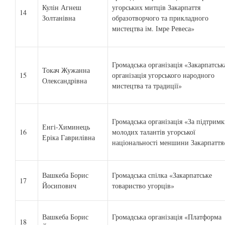
Кулін Агнеш
угорських митців Закарпаття
14
Золтанівна
образотворчого та прикладного
мистецтва ім. Імре Ревеса»
Громадська організація «Закарпатськ
Токач Жужанна
15
організація угорського народного
Олександрівна
мистецтва та традиції»
Громадська організація «За підтрим
Енгі-Химинець
16
молодих талантів угорської
Еріка Гаврилівна
національності меншини Закарпаття
Вашкеба Борис
Громадська спілка «Закарпатське
17
Йосипович
товариство угорців»
Вашкеба Борис
Громадська організація «Платформа
18