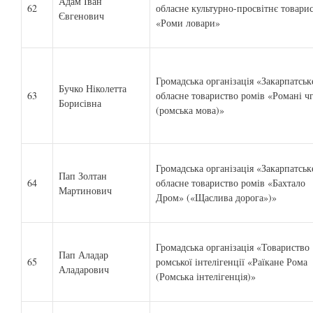
Адам Іван
62
обласне культурно-просвітнє товари
Євгенович
«Роми ловари»
Громадська організація «Закарпатськ
Бучко Ніколетта
63
обласне товариство ромів «Романі чг
Борисівна
(ромська мова)»
Громадська організація «Закарпатськ
Пап Золтан
64
обласне товариство ромів «Бахтало
Мартинович
Дром» («Щаслива дорога»)»
Громадська організація «Товариство
Пап Аладар
65
ромської інтелігенції «Раїкане Рома
Аладарович
(Ромська інтелігенція)»