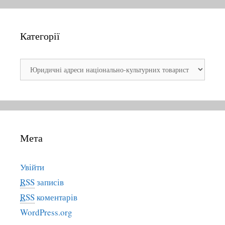
Категорії
К
а
т
е
г
о
Мета
р
і
ї
Увійти
RSS
записів
RSS
коментарів
WordPress.org