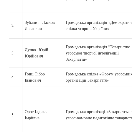
Зубанич Ласлов
Громадська організація «Демократич
2
Ласлович
спілка угорців України»
Громадська організація “Товариство
Дупко Юрій
3
угорської творчої інтелігенції
Юрійович
Закарпаття»
Гонц Тібор
Громадська спілка «Форум угорськи
4
Іванович
організацій Закарпаття»
Орос Ілдико
Громадська організаці «Закарпатське
5
Імріївна
угорськомовне педагогічне товарист