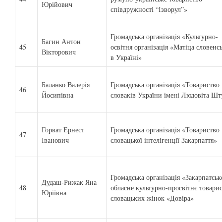
Юрійович
співдружності “Ізворул”»
Громадська організація «Культурно-
Багин Антон
45
освітня організація «Матіца словенс
Вікторович
в Україні»
Баланко Валерія
Громадська організація «Товариство
46
Йосипівна
словаків України імені Людовіта Шт
Горват Ернест
Громадська організація «Товариство
47
Іванович
словацької інтелігенції Закарпаття»
Громадська організація «Закарпатськ
Дудаш-Рижак Яна
48
обласне культурно-просвітнє товари
Юріївна
словацьких жінок «Довіра»