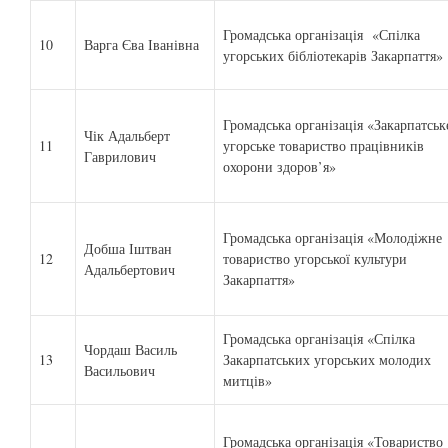
Громадська організація «Спілка
10
Варга Єва Іванівна
угорських бібліотекарів Закарпаття»
Громадська організація «Закарпатськ
Чік Адальберт
11
угорське товариство працівників
Гаврилович
охорони здоров’я»
Громадська організація «Молодіжне
Добша Іштван
12
товариство угорської культури
Адальбертович
Закарпаття»
Громадська організація «Спілка
Чордаш Василь
13
Закарпатських угорських молодих
Васильович
митців»
Громадська організація «Товариство