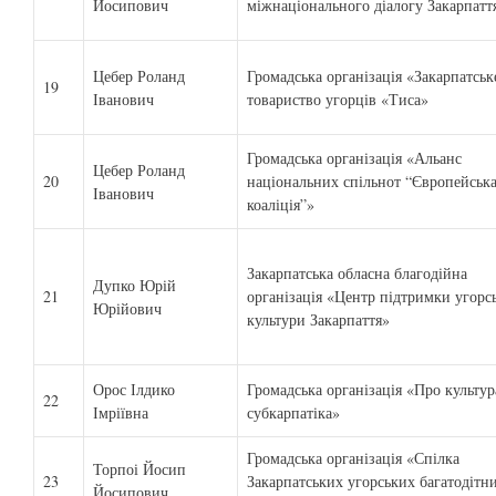
Йосипович
міжнаціонального діалогу Закарпатт
Цебер Роланд
Громадська організація «Закарпатськ
19
Іванович
товариство угорців «Тиса»
Громадська організація «Альанс
Цебер Роланд
20
національних спільнот “Європейськ
Іванович
коаліція”»
Закарпатська обласна благодійна
Дупко Юрій
21
організація «Центр підтримки угорсь
Юрійович
культури Закарпаття»
Орос Ілдико
Громадська організація «Про культур
22
Імріївна
субкарпатіка»
Громадська організація «Спілка
Торпоі Йосип
23
Закарпатських угорських багатодітн
Йосипович