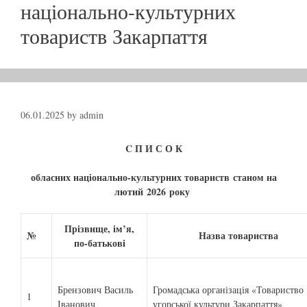
національно-культурних
товариств Закарпаття
06.01.2025
by
admin
C П И С О К
обласних національно-культурних товариств
станом на
лютий
2026
року
Прізвище, ім’я,
№
Назва товариства
по-батькові
Брензович Василь
Громадська організація «Товариство
1
Іванович
угорської культури Закарпаття»