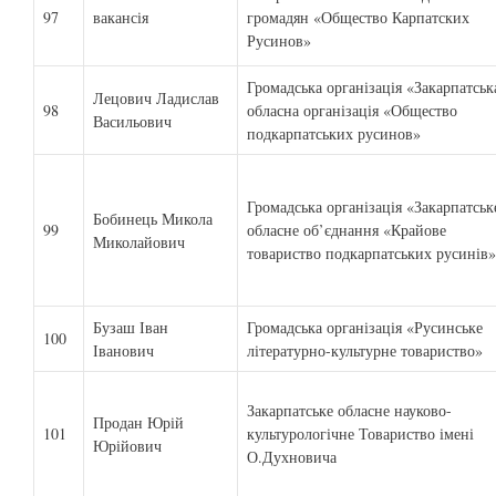
97
вакансія
громадян «Общество Карпатских
Русинов»
Громадська організація «Закарпатськ
Лецович Ладислав
98
обласна організація «Общество
Васильович
подкарпатських русинов»
Громадська організація «Закарпатськ
Бобинець Микола
99
обласне об’єднання «Крайове
Миколайович
товариство подкарпатських русинів»
Бузаш Іван
Громадська організація «Русинське
100
Іванович
літературно-культурне товариство»
Закарпатське обласне науково-
Продан Юрій
101
культурологічне Товариство імені
Юрійович
О.Духновича