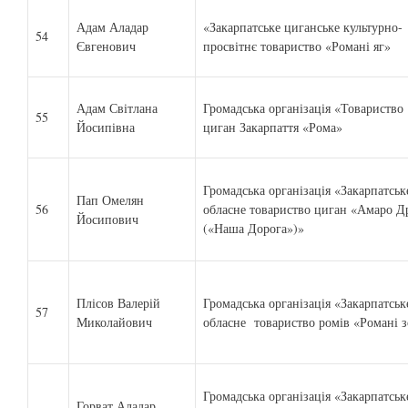
Адам Аладар
«Закарпатське циганське культурно-
54
Євгенович
просвітнє товариство «Романі яг»
Адам Світлана
Громадська організація «Товариство
55
Йосипівна
циган Закарпаття «Рома»
Громадська організація «Закарпатськ
Пап Омелян
56
обласне товариство циган «Амаро Д
Йосипович
(«Наша Дорога»)»
Плісов Валерій
Громадська організація «Закарпатськ
57
Миколайович
обласне товариство ромів «Романі 
Громадська організація «Закарпатськ
Горват Аладар