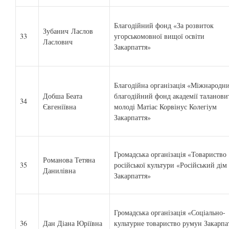
Благодійний фонд «За розвиток
Зубанич Ласлов
33
угорськомовної вищої освіти
Ласлович
Закарпаття»
Благодійна організація «Міжнародн
Добша Беата
благодійний фонд академії таланови
34
Євгеніївна
молоді Матіас Корвінус Колегіум
Закарпаття»
Громадська організація «Товариство
Романова Тетяна
35
російської культури «Російський дім
Данилівна
Закарпаття»
Громадська організація «Соціально-
36
Дан Діана Юріївна
культурне товариство румун Закарпа