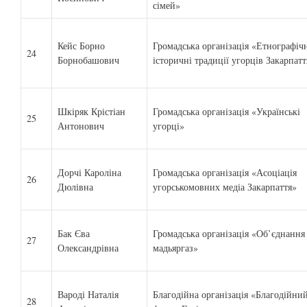
сімей»
Кейс Борно
Громадська організація «Етнографічн
24
Борнобашович
історичні традиції угорців Закарпатт
Шкіряк Крістіан
Громадська організація «Українські
25
Антонович
угорці»
Дорчі Кароліна
Громадська організація «Асоціація
26
Дюлівна
угорськомовних медіа Закарпаття»
Бак Єва
Громадська організація «Об’єднання
27
Олександрівна
мадьяргаз»
Вароді Наталія
Благодійна організація «Благодійни
28