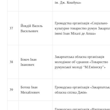
ім. Дж. Кошбука»
Громадстка організація «Соціально-
Йовдій Василь
37
культурне товариство румун Закарпа
Васильович
імені Іоан Міхалі де Апша»
Закарпатська обласна організація
Бокоч Іван
38
молодіжне об`єднання «Товариство
Іванович
румунської молоді “М.Емінеску”»
Ботош Іван
Громадська організація «Закарпатськ
39
Михайлович
обласна спілка Дачія»
Громадська організація «Національн