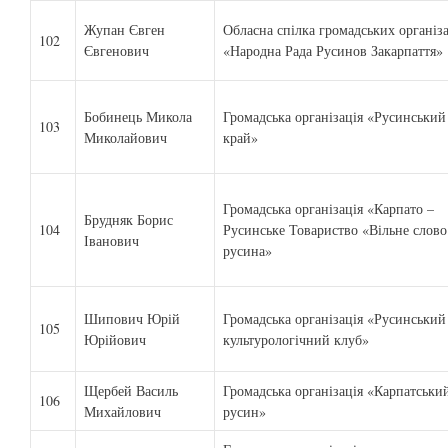
Жупан Євген
Обласна спілка громадських організ
102
Євгенович
«Народна Рада Русинов Закарпаття»
Бобинець Микола
Громадська організація «Русинський
103
Миколайович
край»
Громадська організація «Карпато –
Брудняк Борис
104
Русинське Товариство «Вільне слово
Іванович
русина»
Шипович Юрій
Громадська організація «Русинський
105
Юрійович
культурологічний клуб»
Щербей Василь
Громадська організація «Карпатськи
106
Михайлович
русин»