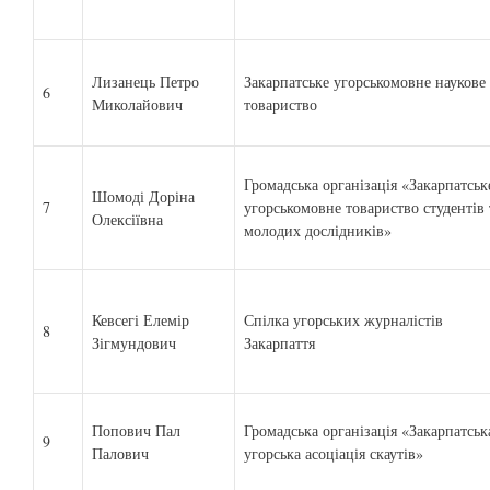
Лизанець Петро
Закарпатське угорськомовне наукове
6
Миколайович
товариство
Громадська організація «Закарпатськ
Шомоді Доріна
7
угорськомовне товариство студентів 
Олексіївна
молодих дослідників»
Кевсегі Елемір
Спілка угорських журналістів
8
Зігмундович
Закарпаття
Попович Пал
Громадська організація «Закарпатськ
9
Палович
угорська асоціація скаутів»