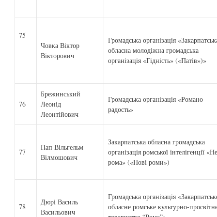
75
Громадська організація «Закарпатськ
Човка Віктор
обласна молодіжна громадська
Вікторович
організація «Гідність» («Патів»)»
Брежинський
Громадська організація «Романо
76
Леонід
радость»
Леонтійович
Закарпатська обласна громадська
Пап Вільгельм
77
організація ромської інтелігенції «Н
Вілмошович
рома» («Нові роми»)
Громадська організація «Закарпатськ
Дюрі Василь
78
обласне ромське культурно-просвітн
Васильович
товариство “Рома”»