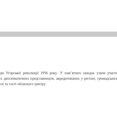
ю Угорської революції 1956 року. У пам’ятних заходах узяли участ
ких дипломатичних представництв, акредитованих у регіоні, громадськи
лі та гості обласного центру.