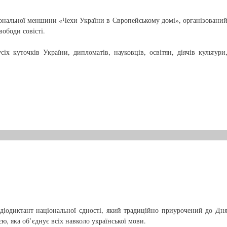
іональної меншини «Чехи України в Європейському домі», організовани
ободи совісті.
іх куточків України, дипломатів, науковців, освітян, діячів культури
адіодиктант національної єдності, який традиційно приурочений до Дн
єю, яка об’єднує всіх навколо української мови.