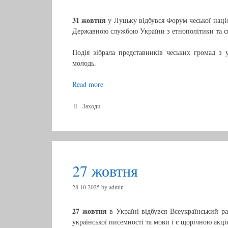
31 жовтня
у Луцьку відбувся Форум чеської нац
Державною службою України з етнополітики та св
Подія зібрала представників чеських громад з ус
молодь.
Read more
3
1
ж
C
Заходи
a
о
t
в
e
т
g
н
o
r
я
27 жовтня
i
e
s
28.10.2025
by
admin
27 жовтня
в Україні відбувся Всеукраїнський р
української писемності та мови і є щорічною акці