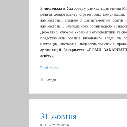
5 листопада
в Ужгороді у рамках відзначення Мі
релігій департаменту стратегічних комунікацій, 
адміністрації спільно з департаментом освіти 
адміністрації, Благодійною організацією «Зака
Державної служби України з етнополітики та своб
представників органів виконавчої влади та ор
науковців, експертів, педагогів-практиків про
організацій Закарпаття «РОМИ ЗАКАРПАТТЯ:
освіту».
Read more
5
л
и
C
Заходи
a
с
t
т
e
о
g
п
o
r
а
31 жовтня
i
д
e
а
s
03.11.2025
by
admin