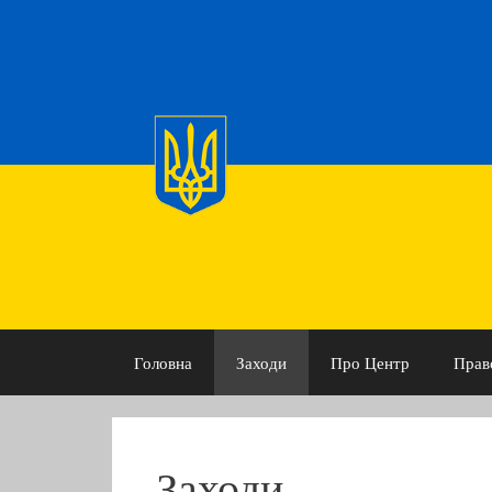
Skip
to
content
Головна
Заходи
Про Центр
Прав
Заходи