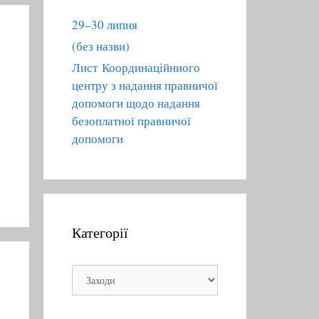
o
r
29–30 липня
:
(без назви)
Лист Координаційниого
центру з надання правничої
допомоги щодо надання
я
в
безоплатної правничої
допомоги
Категорії
К
а
т