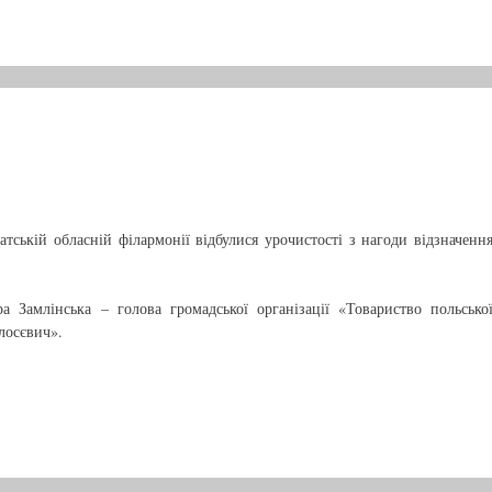
тській обласній філармонії відбулися урочистості з нагоди відзначенн
ра Замлінська – голова громадської організації «Товариство польсько
лосєвич».