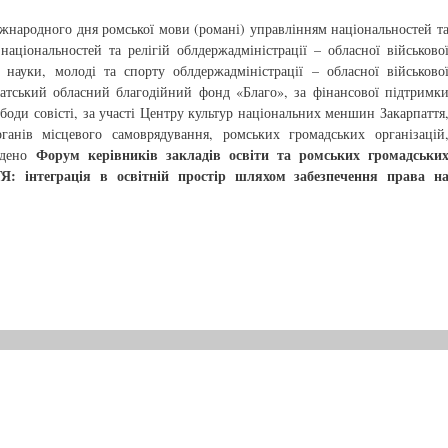
жнародного дня ромської мови (романі) управлінням національностей т
національностей та релігій облдержадміністрації – обласної військово
і науки, молоді та спорту облдержадміністрації – обласної військово
рпатський обласний благодійний фонд «Благо», за фінансової підтримк
оди совісті, за участі Центру культур національних меншин Закарпаття
ганів місцевого самоврядування, ромських громадських організацій
Форум керівників закладів освіти та ромських громадськи
ведено
 інтеграція в освітній простір шляхом забезпечення права н