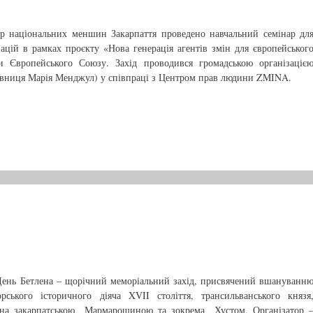
р національних меншин Закарпаття проведено навчальний семінар дл
ацій в рамках проєкту «Нова генерація агентів змін для європейськог
и Європейського Союзу. Захід проводився громадською організаціє
івниця Марія Менджул) у співпраці з Центром прав людини ZMINA.
День Бетлена – щорічний меморіальний захід, присвячений вшануванн
рського історичного діяча XVII століття, трансильванського князя
зана закарпатською Мармарощиною та зокрема Хустом. Організатор 