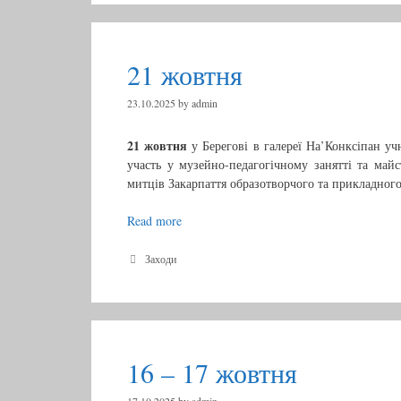
e
т
g
н
o
r
я
21 жовтня
i
e
s
23.10.2025
by
admin
21 жовтня
у Берегові в галереї На’Конксіпан учн
участь у музейно-педагогічному занятті та майс
митців Закарпаття образотворчого та прикладного
Read more
2
1
ж
C
Заходи
a
о
t
в
e
т
g
н
o
r
я
16 – 17 жовтня
i
e
s