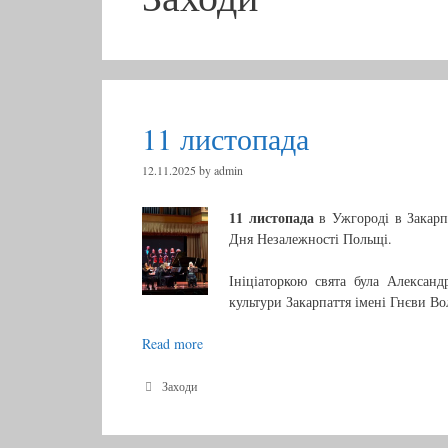
11 листопада
12.11.2025
by
admin
11 листопада
в Ужгороді в Закарпа
Дня Незалежності Польщі.
Ініціаторкою свята була Александ
культури Закарпаття імені Гнєви Во
Read more
1
1
л
C
Заходи
a
и
t
с
e