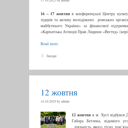
17.10.2025
by
admin
16 – 17 жовтня
в конференцзалі Центру культу
лідерів та активу молодіжних ромських організ
майбутнього України» за фінансової підтримк
«Карпатська Агенція Прав Людини «Вестед» (кер
Read more
1
6
–
C
Заходи
a
1
t
7
e
ж
g
о
o
r
в
12 жовтня
i
т
e
н
s
14.10.2025
by
admin
я
12 жовтня
в м. Хуст відбувся 
Габора Бетлена, відомого уго
діяльність якого тісно пов’я