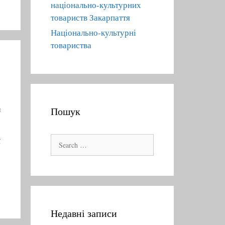
національно-культурних
товариств Закарпаття
Національно-культурні
товариства
я
Пошук
S
ї
e
a
r
c
h
Недавні записи
f