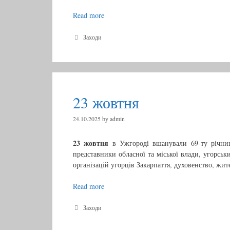
Read more
2
7
ж
C
Заходи
a
о
t
в
e
т
g
н
o
r
я
23 жовтня
i
e
s
24.10.2025
by
admin
23 жовтня
в Ужгороді вшанували 69-ту річниц
представники обласної та міської влади, угорсь
організацій угорців Закарпаття, духовенство, жите
Read more
2
3
ж
C
Заходи
a
о
t
в