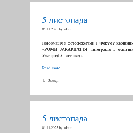
т
g
о
o
r
п
5 листопада
i
а
e
д
s
05.11.2025
by
admin
а
Форуму керівникі
Інформація з фотосюжетами з
«РОМИ ЗАКАРПАТТЯ: інтеграція в освітній 
Ужгороді 5 листопада.
Read more
5
л
и
C
Заходи
a
с
t
т
e
о
g
п
o
r
а
5 листопада
i
д
e
а
s
05.11.2025
by
admin