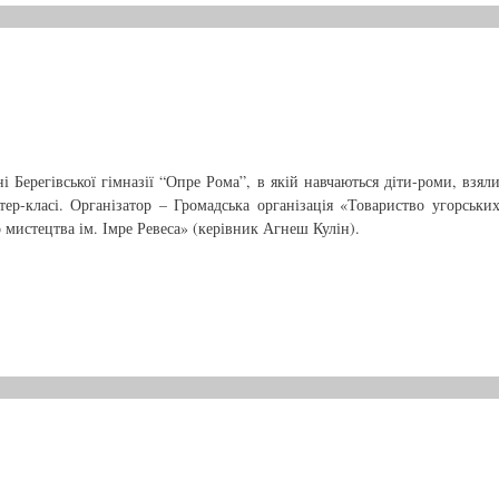
і Берегівської гімназії “Опре Рома”, в якій навчаються діти-роми, взял
тер-класі. Організатор – Громадська організація «Товариство угорськи
 мистецтва ім. Імре Ревеса» (керівник Агнеш Кулін).