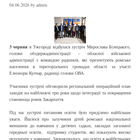
04.06.2026
by
admin
3
червня
в Ужгороді відбулася зустріч Мирослава Білецького,
голови облдержадміністрації – обласної військової
адміністрації з командою радників, які презентують ромське
населення в територіальних громадах області за участі
Елеонори Кулчар, радниці голови ОВА.
Учасники зустрічі обговорили регіональний операційний план
заходів на найближчі три роки щодо інтеграції та покращення
становища ромів Закарпаття.
Під час зустрічі питанням освіти було приділено найбільше
уваги. Йшлося про залучення дітей ромської національної
меншини до навчання у дитячих садках, закладах загальної
середньої освіти, підтримку студентів, які показують високі
результати у навчанні. Зауважувалось, що освіта в майбутньому