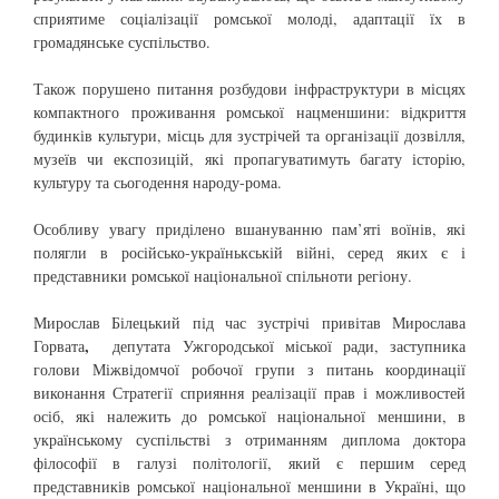
сприятиме соціалізації ромської молоді, адаптації їх в
громадянське суспільство.
Також порушено питання розбудови інфраструктури в місцях
компактного проживання ромської нацменшини: відкриття
будинків культури, місць для зустрічей та організації дозвілля,
музеїв чи експозицій, які пропагуватимуть багату історію,
культуру та сьогодення народу-рома.
Особливу увагу приділено вшануванню пам’яті воїнів, які
полягли в російсько-українькській війні, серед яких є і
представники ромської національної спільноти регіону.
Мирослав Білецький під час зустрічі привітав Мирослава
,
Горвата
депутата Ужгородської міської ради, заступника
голови Міжвідомчої робочої групи з питань координації
виконання Стратегії сприяння реалізації прав і можливостей
осіб, які належить до ромської національної меншини, в
українському суспільстві з отриманням диплома доктора
філософії в галузі політології, який є першим серед
представників ромської національної меншини в Україні, що