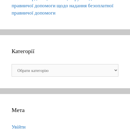
правничої допомоги щодо надання безоплатної
правничої допомоги
Категорії
К
а
т
е
г
о
Мета
р
і
ї
Увійти