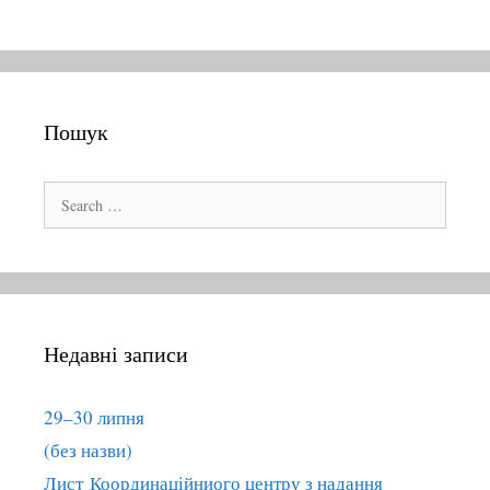
t
i
o
n
Пошук
S
e
a
r
c
h
Недавні записи
f
o
r
29–30 липня
:
(без назви)
Лист Координаційниого центру з надання