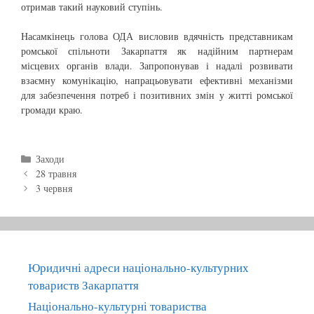
отримав такий науковий ступінь.
Насамкінець голова ОДА висловив вдячність представникам
ромської спільноти Закарпаття як надійним партнерам
місцевих органів влади. Запропонував і надалі розвивати
взаємну комунікацію, напрацьовувати ефективні механізми
для забезпечення потреб і позитивних змін у житті ромської
громади краю.
C
Заходи
P
a
28 травня
o
t
3 червня
s
e
t
g
n
o
a
r
v
i
Юридичні адреси національно-культурних
i
e
товариств Закарпаття
g
s
Національно-культурні товариства
a