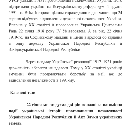
УРСР ухвалила Акт проголошення незалежності України. Його
підтримали українці на Всеукраїнському референдумі 1 грудня
1991-го. Втім, історики цілком справедливо відзначають, що 24
серпня відбулося відновлення державної незалежності України.
Вперше у XX столітті її проголосила Українська Центральна
Рада 22 січня 1918 року IV Універсалом. А за рік, 22 січня
1919-го, на Софійському майдані в Києві відбулося об’єднання
в одну державу Української Народної Республіки й
Західноукраїнської Народної Республіки.
Через невдачу Української революції 1917–1921 років
державність зберегти не вдалося. Тому у XX столітті українці
змушені були продовжувати боротьбу за неї, аж до
відновлення незалежності в 1991-му.
Ключові тези
22 січня ми згадуємо дві рівнозначні за вагомістю
події української історії: проголошення незалежності
Української Народної Республіки й Акт Злуки українських
земель.