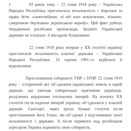
1 05 років тому – 22 січня 1918 року – Українська
Народна Республіка проголосила незалежність і боролася за
право бути
«самостійною, ні від кого незалежною, вільною,
суверенною державою українського народу»
. Цей факт руйнує
твердження російської пропаганди, буцімто Української
держави не існувало, її вигадали більшовики.
22 січня 1918 року вперше у XX столітті українці
проголосили незалежність власної держави – Української
Народної Республіки. 24 серпня 1991-го відбулося її
відновлення.
Проголошення соборності УНР і ЗУНР 22 січня 1919
року – історичний акт об’єднання українських земель в одній
державі, що увінчав соборницькі прагнення українців,
розділених кордонами тогочасних імперій. На початку ХХ
століття після падіння імперій українці об’єдналися у власній
державі. Сьогодні, через трохи більше століття після
проголошення Акта Злуки, ми обʼєднані у відстоюванні своєї
незалежності і держави. А після перемоги над російським
агресором Україна відновить свою соборність.