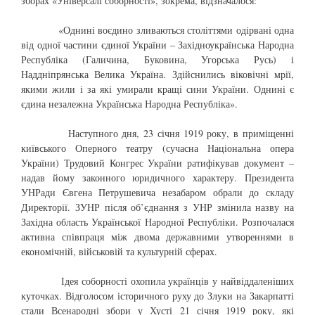
зборах «Універсалі соборності», зокрема, відзначалося:
«Однині воєдино зливаються століттями одірвані одна
від одної частини єдиної України – Західноукраїнська Народна
Республіка (Галичина, Буковина, Угорська Русь) і
Наддніпрянська Велика Україна. Здійснились віковічні мрії,
якими жили і за які умирали кращі сини України. Однині є
єдина незалежна Українська Народна Республіка».
Наступного дня, 23 січня 1919 року, в приміщенні
київського Оперного театру (сучасна Національна опера
України) Трудовий Конгрес України ратифікував документ –
надав йому законного юридичного характеру. Президента
УНРади Євгена Петрушевича незабаром обрали до складу
Директорії. ЗУНР після об’єднання з УНР змінила назву на
Західна область Української Народної Республіки. Розпочалася
активна співпраця між двома державними утвореннями в
економічній, військовій та культурній сферах.
Ідея соборності охопила українців у найвіддаленіших
куточках. Відголосом історичного руху до Злуки на Закарпатті
стали Всенародні збори у Хусті 21 січня 1919 року, які