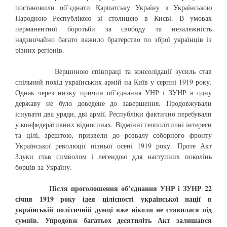
постановили об’єднати Карпатську Україну з Українською
Народною Республікою зі столицею в Києві. В умовах
перманентної боротьби за свободу та незалежність
надзвичайно багато важило братерство по зброї українців із
різних регіонів.
Вершиною співпраці та консолідації зусиль став
спільний похід українських армій на Київ у серпні 1919 року.
Однак через низку причин об’єднання УНР і ЗУНР в одну
державу не було доведене до завершення. Продовжували
існувати два уряди, дві армії. Республіки фактично перебували
у конфедеративних відносинах. Відмінні геополітичні інтереси
та цілі, зрештою, призвели до розвалу соборного фронту
Української революції пізньої осені 1919 року. Проте Акт
Злуки став символом і легендою для наступних поколінь
борців за Україну.
Після проголошення об’єднання УНР і ЗУНР 22
січня 1919 року ідея цілісності української нації в
українській політичній думці вже ніколи не ставилася під
сумнів.
Упродовж багатьох десятиліть Акт залишався