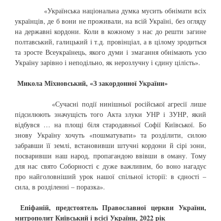
«Українська національна думка мусить обнімати всіх
українців, де б вони не проживали, на всій Україні, без огляду
на державні кордони. Коли в кожному з нас до решти загине
полтавський, галицький і т.д. провінціал, а в цілому зродиться
та зросте Всеукраїнець, якого думи і змагання обнімають усю
Україну зарівно і неподільно, як нерозлучну і єдину цілість».
Микола Міхновський, «З закордонної України»
«Сучасні події нинішньої російської агресії лише
підсилюють значущість того Акта злуки УНР і ЗУНР, який
відбувся … на площі біля стародавньої Софії Київської. Бо
знову Україну хочуть «пошматувати» та розділити, силою
забравши її землі, встановивши штучні кордони й сірі зони,
посваривши наш народ, пропагандою ввівши в оману. Тому
для нас свято Соборності є дуже важливим, бо воно нагадує
про найголовніший урок нашої спільної історії: в єдності –
сила, в розділенні – поразка».
Епіфаній, предстоятель Православної церкви України,
митрополит Київський і всієї України, 2022 рік