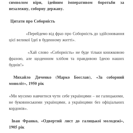
символом віри, ідейним імперативом боротьби за
незалежну, соборну державу.
Цитати про Соборність
«Перейдемо від фраз про Соборність до здійснювання
цієї великої Ідеї в буденному житті».
«Хай слово «Соборність» не буде тільки книжковою
фразою, але щоденним хлібом та правдивою Ідеєю наших
буднів!»
Михайло Дяченко (Марко Боєслав), «За соборний
моноліт», 1950 рік
«Ми мусимо навчитися чути себе українцями – не галицькими,
не буковинськими українцями, а українцями без офіціальних
кордонів».
Іван Франко, «Одвертий лист до галицької молодежі»,
1905 рік