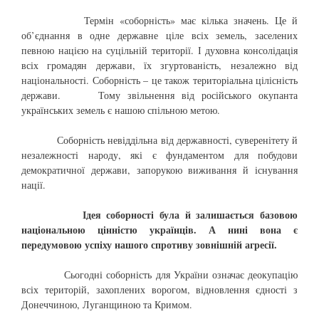
Термін «соборність» має кілька значень. Це й
об’єднання в одне державне ціле всіх земель, заселених
певною нацією на суцільній території. І духовна консолідація
всіх громадян держави, їх згуртованість, незалежно від
національності. Соборність – це також територіальна цілісність
держави. Тому звільнення від російського окупанта
українських земель є нашою спільною метою.
Соборність невіддільна від державності, суверенітету й
незалежності народу, які є фундаментом для побудови
демократичної держави, запорукою виживання й існування
нації.
Ідея соборності була й залишається базовою
національною цінністю українців. А нині вона є
передумовою успіху нашого спротиву зовнішній агресії.
Сьогодні соборність для України означає деокупацію
всіх територій, захоплених ворогом, відновлення єдності з
Донеччиною, Луганщиною та Кримом.