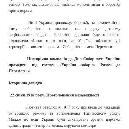
землю. Тож так важливо залишатися монолітними в боротьбі
проти ворога.
Нині Україна продовжує боротьбу за незалежність.
Тому соборність залишається на порядку денному
національних завдань. Цілісність держави буде цілковито
відновлена тільки після того, як Україна звільнить усі
території, захоплені ворогом. Соборність – мета Перемоги.
Цьогорічна кампанія до Дня Соборності України
проходить під гаслом «Україна соборна. Разом до
Перемоги!».
Історична довідка
22 січня 1918 року. Проголошення незалежності
Лютнева революція 1917 року призвела до ліквідації
імперського режиму та встановлення Тимчасового уряду.
Майже по всій Україні були ліквідовані органи царської
адміністрації – тепер на місцях керували комісари.