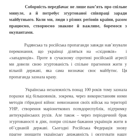
Соборність передбачає не лише пам’ять про спільне
минуле, а й потребує згуртованої співпраці заради
майбутнього. Коли ми, люди з різних регіонів країни, разом
працюємо, створюємо знакове й важливе, боремося з
окупантами.
Радянська та російська пропаганди завжди нав’язували
переконання, що українці діляться на «східняків» і
«западенців». Проте в сучасному спротиві російській агресії
ми довели свою згуртованість і спільне прагнення жити у
вільній державі, яка сама визначає своє майбутнє. Ця
пропаганда зазнала краху.
Українська незалежність понад 100 років тому зазнала
поразки від більшовиків, зокрема, через використанням ними
методів гібридної війни: невизнання своїх військ на території
УНР, створення маріонеткових псевдореспублік, підтримку
антиукраїнських рухів. Але також – через періодичний брак
згуртованості в діях, попри спільне бажання українців жити в
обʼєднаній державі. Сьогодні Російська Федерація знову
прагне знищити українську державність і окупувати нашу