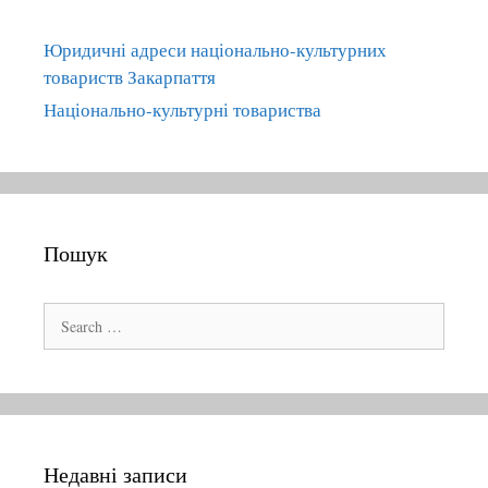
a
r
v
i
Юридичні адреси національно-культурних
i
e
товариств Закарпаття
g
s
Національно-культурні товариства
a
t
i
o
n
Пошук
S
e
a
r
c
h
Недавні записи
f