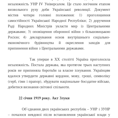
незалежність УНР IV Універсалом. Це стало логічним етапом
визвольного руху доби Української революції. Документ
містив чотири головні положення: 1) проголошення
самостійності Української Народної Республіки; 2) доручення
Раді Народних Міністрів укласти мир із Центральними
державами; 3) оповіщення оборонної війни з більшовицькою
Росією; 4) декларування основ внутрішнього соціально-
економічного будівництва й окреслення заходів для
припинення війни з Центральними державами.
Так уперше в XX столітті Україна проголосила
незалежність. Постала держава, яка протягом трьох наступних
років не припиняла боротьби за власне існування. Українцям
вдалося утвердити державні кордони, мову, гроші, символіку
(герб, гімн і прапор), збудувати національне боєздатне військо,
добитися визнання світової спільноти.
22 січня 1919 року. Акт Злуки
Об’єднання двох українських республік – УНР і ЗУНР
– почалося невдовзі після встановлення української влади у