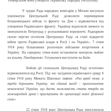
Універсалом вона утворила Українську Народну Республіку.
У грудні Рада народних комісарів у Москві висунула
ультиматум Центральній Раді: дозволити переміщення
більшовицьких військ із фронту на Дон і відмовитися від
утворення Українського фронту. Українці відхилили вимоги та
звинуватили Петроград у розпалюванні ворожнечі. Раднарком
своєю чергою оголосив Центральну Раду «в стані відкритої
війни проти Радянської влади в Росії і на Україні». 7 січня
1918 року більшовики розпочали військове вторгнення в
Україну. На середину січня вони встановили контроль майже
на всьому Лівобережжі. Готувалися виступати на Київ.
Бойові дії спонукали Центральну Раду остаточно
відмежуватися від Росії. Під час засідання українського уряду 8
січня 1918 року Микита Шаповал заявив:
«Раз армії нема, а
треба боронити Україну, то єдиний вихід – проголошення
незалежної України, що дасть можливість стати твердо на
міжнародній арені і приступити до організації нової фізичної
сили».
22 січня 1918 року Центральна Рада проголосила