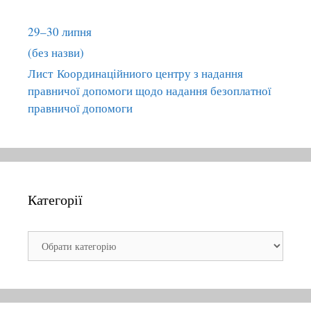
o
r
29–30 липня
:
(без назви)
Лист Координаційниого центру з надання
правничої допомоги щодо надання безоплатної
правничої допомоги
Категорії
К
а
т
е
г