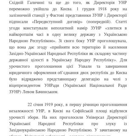
Східній Галичині та ще до того, як Директорія УНР
переможно увійшла до Києва. 1 грудня 1918 року на
залізничній станції у Фастові представники ЗУНР і Директорії
підписали «Передвступний договір» (попередній). Статті
угоди констатували непохитний намір ЗУНР «злитися в
найкоротшім часі в одну велику державу з Українською
Народною Республікою». Зі свого боку УНР проголошувала,
що вона дає згоду «прийняти всю територію й населення
Західно-Української Народньої Республіки як складову частину
державної цілості в Українську Народну Республіку». Для
урочистого проголошення цієї Ухвали та завершення
юридичного оформлення об’єднання двох республік до Києва
було відряджено представницьку делегацію на чолі з
віцепрезидентом УНРади (Української Національної Ради
ЗУНР) Левом Бачинським.
22 січня 1919 року, в першу річницю проголошення
незалежності УНР, в Києві на Софійській площі відбулися
урочисті збори. На них проголосили Універсал Директорії
Української Народної Республіки про злуку із
Західноукраїнською Народною Республікою. У зачитаному на