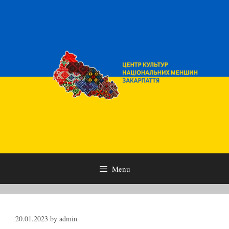
Skip
to
content
Menu
20.01.2023
by
admin