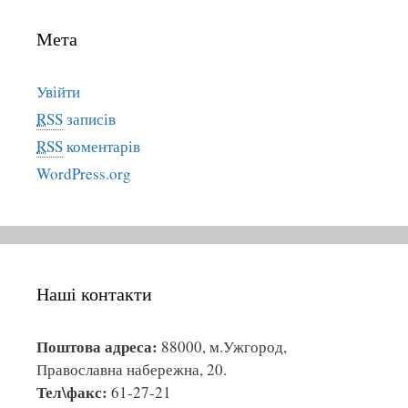
о
Мета
р
і
ї
Увійти
RSS
записів
RSS
коментарів
WordPress.org
Наші контакти
Поштова адреса:
88000, м.Ужгород,
Православна набережна, 20.
Тел\факс:
61-27-21