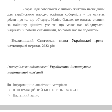
«Зараз ідея соборності є чимось життєво необхідним
для українського народу, оскільки соборність – це означає
дбати про те, що об’єднує. Навіть більше, це означає ставити
за найвищу цінність усе те, що може нас об’єднувати,
надихати й робити сильнішими, бо разом нас не подолати».
Блаженніший Святослав, глава Української греко-
католицької церкви, 2022 рік
(
матеріалами
підготовлені
Українськи
м
інститут
ом
національної пам’яті
)
C
Інформаційно-аналітичні матеріали
P
a
ІНФОРМАЦІЙНИЙ БЮЛЕТЕНЬ № 40-41
o
t
Наступний запис
s
e
t
g
n
o