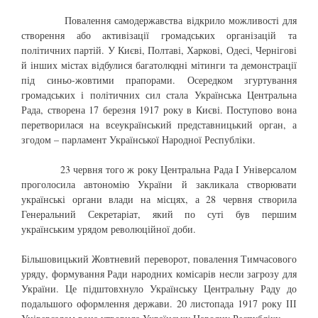
Повалення самодержавства відкрило можливості для
створення або активізації громадських організацій та
політичних партій. У Києві, Полтаві, Харкові, Одесі, Чернігові
й інших містах відбулися багатолюдні мітинги та демонстрації
під синьо-жовтими прапорами. Осередком згуртування
громадських і політичних сил стала Українська Центральна
Рада, створена 17 березня 1917 року в Києві. Поступово вона
перетворилася на всеукраїнський представницький орган, а
згодом – парламент Української Народної Республіки.
23 червня того ж року Центральна Рада I Універсалом
проголосила автономію України й закликала створювати
українські органи влади на місцях, а 28 червня створила
Генеральний Секретаріат, який по суті був першим
українським урядом революційної доби.
Більшовицький Жовтневий переворот, повалення Тимчасового
уряду, формування Ради народних комісарів несли загрозу для
України. Це підштовхнуло Українську Центральну Раду до
подальшого оформлення держави. 20 листопада 1917 року ІІІ