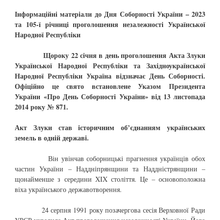
Інформаційні матеріали до Дня Соборності України – 2023
та 105-ї річниці проголошення незалежності Української
Народної Республіки
Щороку 22 січня в день проголошення Акта Злуки
Української Народної Республіки та Західноукраїнської
Народної Республіки Україна відзначає День Соборності.
Офіційно це свято встановлене Указом Президента
України «Про День Соборності України» від 13 листопада
2014 року № 871.
Акт Злуки став історичним об’єднанням українських
земель в одній державі.
Він увінчав соборницькі прагнення українців обох
частин України – Наддніпрянщини та Наддністрянщини –
щонайменше з середини XIX століття. Це – основоположна
віха українського державотворення.
24 серпня 1991 року позачергова сесія Верховної Ради