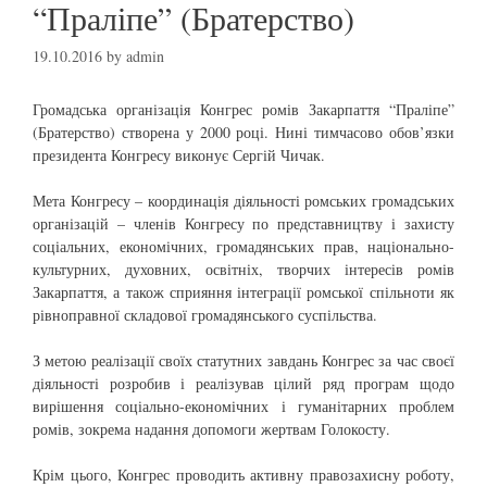
“Праліпе” (Братерство)
19.10.2016
by
admin
Громадська організація Конгрес ромів Закарпаття “Праліпе”
(Братерство) створена у 2000 році. Нині тимчасово обов’язки
президента Конгресу виконує Сергій Чичак.
Мета Конгресу – координація діяльності ромських громадських
організацій – членів Конгресу по представництву і захисту
соціальних, економічних, громадянських прав, національно-
культурних, духовних, освітніх, творчих інтересів ромів
Закарпаття, а також сприяння інтеграції ромської спільноти як
рівноправної складової громадянського суспільства.
З метою реалізації своїх статутних завдань Конгрес за час своєї
діяльності розробив і реалізував цілий ряд програм щодо
вирішення соціально-економічних і гуманітарних проблем
ромів, зокрема надання допомоги жертвам Голокосту.
Крім цього, Конгрес проводить активну правозахисну роботу,