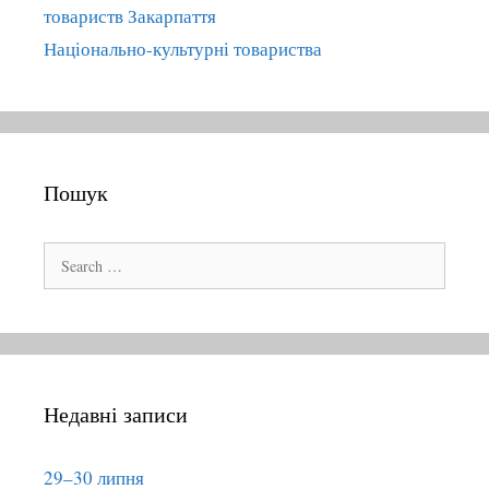
a
товариств Закарпаття
t
Національно-культурні товариства
i
o
n
Пошук
S
e
a
r
c
h
Недавні записи
f
o
r
29–30 липня