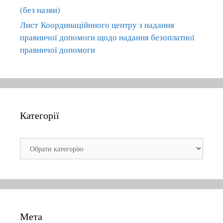
:
(без назви)
Лист Координаційниого центру з надання
правничої допомоги щодо надання безоплатної
правничої допомоги
Категорії
К
а
т
е
г
о
Мета
р