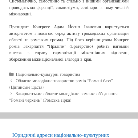
Систематично, самостійно та спільно з іншими організаціями
проводить конференції, симпозіуми, семінари, в тому числі й
міжнародні.
Президент Конгресу Адам Йосип Іванович користується
авторитетом і повагою серед активу громадських організацій
області та ромських громад. Під його керівництвом Конгрес
ромів Закарпаття “Праліпе” (Братерство) робить вагомий
внесок в справу гармонізації міжетнічних відносин,
збереження міжнаціональної злагоди в краї.
C
Національно-культурні товариства
P
a
Обласне молодіжне товариство ромів “Романі бахт”
o
(Циганське щастя)
t
s
e
Закарпатськие обласне молодіжне ромське об’єднання
t
“Романі черхень” (Ромська зірка)
g
n
o
a
r
v
i
i
e
g
s
Юридичні адреси національно-культурних