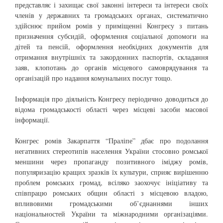
представляє і захищає свої законні інтереси та інтереси своїх
членів у державних та громадських органах, систематично
здійснює прийом ромів у приміщенні Конгресу з питань
призначення субсидій, оформлення соціальної допомоги на
дітей та пенсій, оформлення необхідних документів для
отримання внутрішніх та закордонних паспортів, складання
заяв, клопотань до органів місцевого самоврядування та
організацій про надання комунальних послуг тощо.
Інформація про діяльність Конгресу періодично доводиться до
відома громадськості області через місцеві засоби масової
інформації.
Конгрес ромів Закарпаття “Праліпе” дбає про подолання
негативних стереотипів населення України стосовно ромської
меншини через пропаганду позитивного іміджу ромів,
популяризацію кращих зразків їх культури, сприяє вирішенню
проблем ромських громад, всіляко заохочує ініціативу та
співпрацю ромських общин області з місцевою владою,
впливовими громадськими об’єднаннями інших
національностей України та міжнародними організаціями.